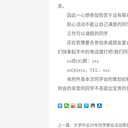
息。
因此一心想参加但苦于没有联
担心活动不能让自己满意的同
工作可以请假的同学
还在犹豫要去参加亲戚朋友宴会
们快拿起手中的电话拔打吧!我们同
xx班QQ群：xxx
xxQQxxx，TEL：xxx
本附件是本次同学会的策划初稿
到会的亲爱的同学不吝提出宝贵的
上一篇：
大学毕业20年同学聚会活动策