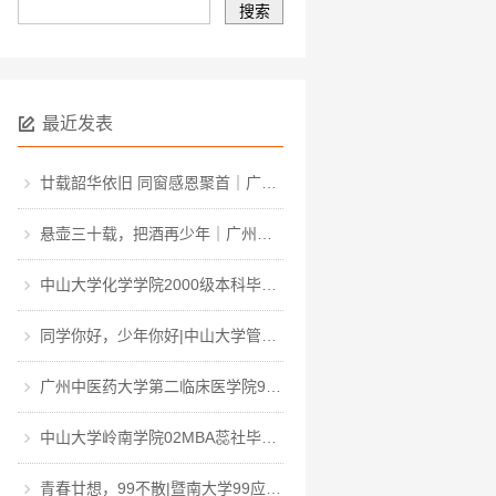
最近发表
廿载韶华依旧 同窗感恩聚首｜广东轻工职业技术大学计算机软件031班毕业二十周年聚会
悬壶三十载，把酒再少年｜广州中医药大学医疗二系九一骨伤毕业三十周年聚会
中山大学化学学院2000级本科毕业20周年同学聚会
同学你好，少年你好|中山大学管理学院2011届研究生三班毕业12周年同学聚会
广州中医药大学第二临床医学院98级相识25周年同学聚会
中山大学岭南学院02MBA蕊社毕业20周年同学聚会|一生一世，中大百年回眸，岭南廿载聚首
青春廿想，99不散|暨南大学99应用化学专业毕业20周年聚会