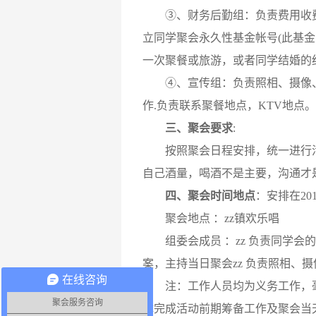
③、财务后勤组：负责费用收费
立同学聚会永久性基金帐号(此基
一次聚餐或旅游，或者同学结婚的
④、宣传组：负责照相、摄像、制
作.负责联系聚餐地点，KTV地点。
三、聚会要求
:
按照聚会日程安排，统一进行活动
自己酒量，喝酒不是主要，沟通才
四、聚会时间地点
：安排在20
聚会地点 ：zz镇欢乐唱
组委会成员 ：zz 负责同学会的
案，主持当日聚会zz 负责照相、
在线咨询
注：工作人员均为义务工作，毫
聚会服务咨询
体完成活动前期筹备工作及聚会当