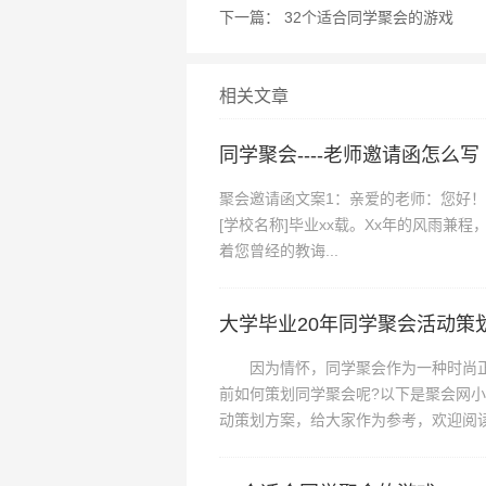
下一篇：
32个适合同学聚会的游戏
相关文章
同学聚会----老师邀请函怎么写
聚会邀请函文案1：亲爱的老师：您好
[学校名称]毕业xx载。Xx年的风雨兼
着您曾经的教诲...
大学毕业20年同学聚会活动策
因为情怀，同学聚会作为一种时尚正
前如何策划同学聚会呢?以下是聚会网
动策划方案，给大家作为参考，欢迎阅
母校依...