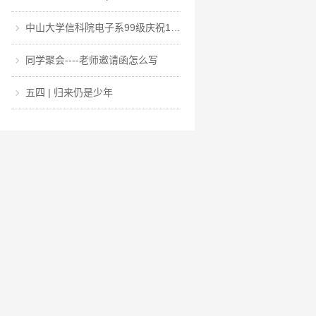
中山大学信科院电子系99级庆祝100周年校庆暨毕业20+1周年聚会
同学聚会----老师邀请函怎么写
五四 | 归来仍是少年