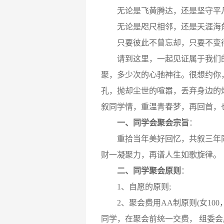
无论是飞黄腾达，还是坚守平凡
无论是咫尺相邻，还是天涯海角
只要彼此不曾忘却，只要不变得
请到这里，一起见证属于我们的时
聚，多少次的心驰神往。很想约你
孔，抛却尘世的喧嚣，丢弃身边的
叙同学情，重温青春梦，再回首，
一、同学会聚会宗旨
：
重拾当年美好回忆，共叙三年同
财一凝聚力，再谱人生如歌旋律。
二、同学聚会原则
：
1、自愿的原则;
2、聚会费用AA制原则(女100，
同学，在聚会前统一交费， 组委