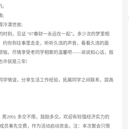
;
;
冷漠世故;
刻，见证 “07春财一永远在一起”。多少次的梦里相
，约你到往事里走走，听听久违的声音，看看久违的面
烦恼，尽情享受老同学相聚的温馨吧——说说知心话，叙
也许就是三年!
学情谊，分享生活工作经验，拓展同学之间联系，提高
男200); 多交不限，鼓励多交。欢迎有较强经济实力的
会成员事先交费，作为活动启动资金。注：本次聚会只限