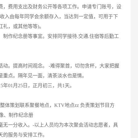
，费用支出及财务公开等各项工作。申请专门账号，设
金收入由每年同学会余额存入，当达到一定值，可用于下
红礼，或其他等等)。
作纪念册等事宜。安排同学接待.交通.住宿等后勤工
。提高时间观念。 -难得聚首，切勿贪杯，大家把握
是重点。隔年见一面，清茶淡水也是情。
15年01月25日，正月初三，共1天。
整体策划联系聚餐地点，KTV地点zz 负责策划节目方
摄像、制作纪念册
无一分收入。-以上人员均为本次聚会活动志愿者，具
天的服务与安排工作。