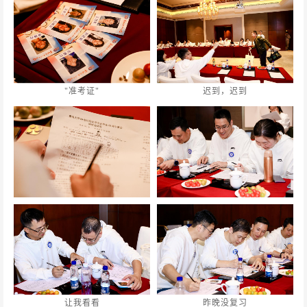
"准考证"
迟到，迟到
让我看看
昨晚没复习