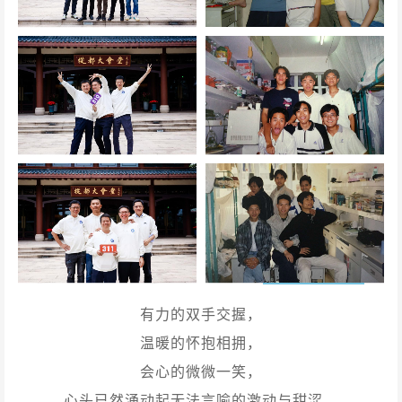
有力的双手交握，
温暖的怀抱相拥，
会心的微微一笑，
心头已然涌动起无法言喻的激动与甜涩。