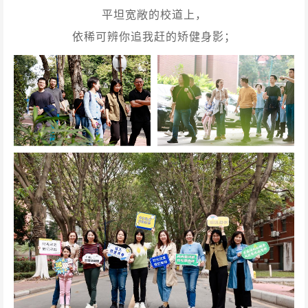
平坦宽敞的校道上，
依稀可辨你追我赶的矫健身影；