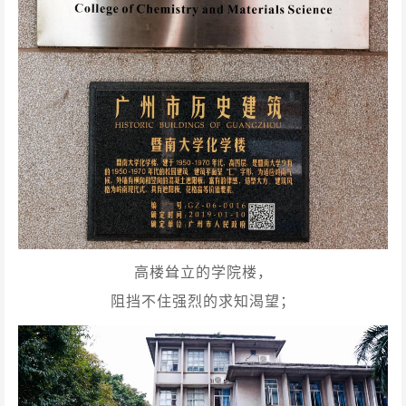
高楼耸立的学院楼，
阻挡不住强烈的求知渴望；