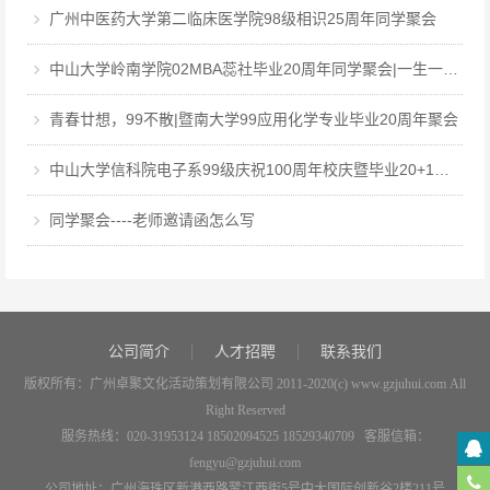
广州中医药大学第二临床医学院98级相识25周年同学聚会
中山大学岭南学院02MBA蕊社毕业20周年同学聚会|一生一世，中大百年回眸，岭南廿载聚首
青春廿想，99不散|暨南大学99应用化学专业毕业20周年聚会
中山大学信科院电子系99级庆祝100周年校庆暨毕业20+1周年聚会
同学聚会----老师邀请函怎么写
公司简介
人才招聘
联系我们
版权所有：广州卓聚文化活动策划有限公司 2011-2020(c) www.gzjuhui.com All
Right Reserved
服务热线：020-31953124 18502094525 18529340709 客服信箱：
fengyu@gzjuhui.com
公司地址：广州海珠区新港西路鹭江西街5号中大国际创新谷2楼211号