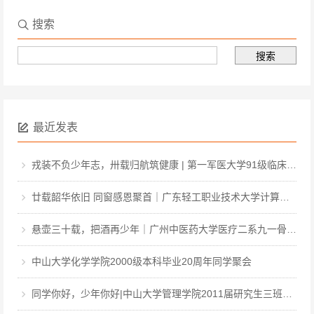
搜索
最近发表
戎装不负少年志，卅载归航筑健康 | 第一军医大学91级临床·中医·医工本科毕业三十周年聚会
廿载韶华依旧 同窗感恩聚首｜广东轻工职业技术大学计算机软件031班毕业二十周年聚会
悬壶三十载，把酒再少年｜广州中医药大学医疗二系九一骨伤毕业三十周年聚会
中山大学化学学院2000级本科毕业20周年同学聚会
同学你好，少年你好|中山大学管理学院2011届研究生三班毕业12周年同学聚会